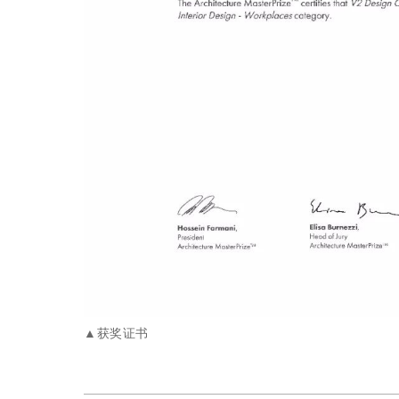
▲获奖证书