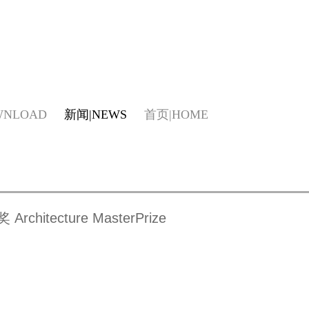
WNLOAD
新闻
NEWS
首页
HOME
itecture MasterPrize